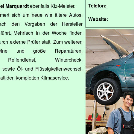
Telefon:
el Marquardt
ebenfalls Kfz-Meister.
ert sich um neue wie ältere Autos.
Website:
ach den Vorgaben der Hersteller
eführt. Mehrfach in der Woche finden
h externe Prüfer statt. Zum weiteren
eine und große Reparaturen,
g, Reifendienst, Wintercheck,
sowie Öl- und Flüssigkeitenwechsel.
att den kompletten Klimaservice.