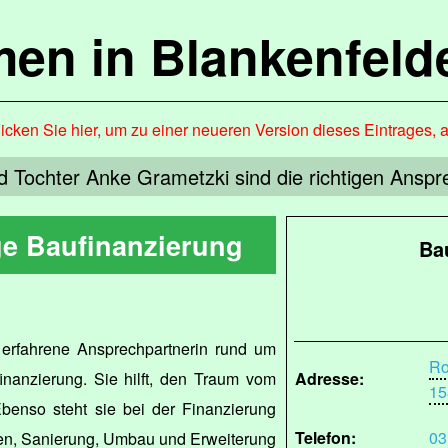
en in Blankenfel
icken Sie hier, um zu einer neueren Version dieses Eintrages, 
d Tochter Anke Grametzki sind die richtigen Ansp
e Baufinanzierung
Ba
 erfahrene Ansprechpartnerin rund um
Ro
nanzierung. Sie hilft, den Traum vom
Adresse:
15
enso steht sie bei der Finanzierung
Telefon:
03
n, Sanierung, Umbau und Erweiterung