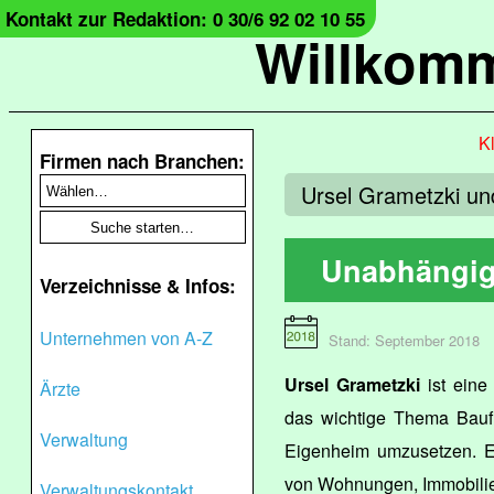
Kontakt zur Redaktion: 0 30/6 92 02 10 55
Willkomm
Kl
Firmen nach Branchen:
Ursel Grametzki un
Unabhängig
Verzeichnisse & Infos:
Unternehmen von A-Z
Stand: September 2018
Ursel Grametzki
ist eine
Ärzte
das wichtige Thema Baufi
Verwaltung
Eigenheim umzusetzen. Eb
von Wohnungen, Immobilie
Verwaltungskontakt