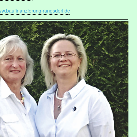
w.baufinanzierung-rangsdorf.de