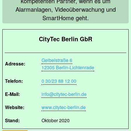
kompetenten Partner, wenn es um
Alarmanlagen, Videoüberwachung und
SmartHome geht.
CityTec Berlin GbR
Geibelstraße 6
Adresse:
12305 Berlin-Lichtenrade
Telefon:
0 30/23 88 12 00
E-Mail:
info@citytec-berlin.de
Website:
www.citytec-berlin.de
Stand:
Oktober 2020