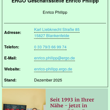
ERGO Geschäftsstelle Enrico Philipp
Enrico Philipp
Karl Liebknecht Straße 85
Adresse:
15827 Blankenfelde
Telefon:
0 33 79/3 66 99 74
E-Mail:
enrico.philipp@ergo.de
Website:
enrico-philipp.ergo.de
Stand:
Dezember 2025