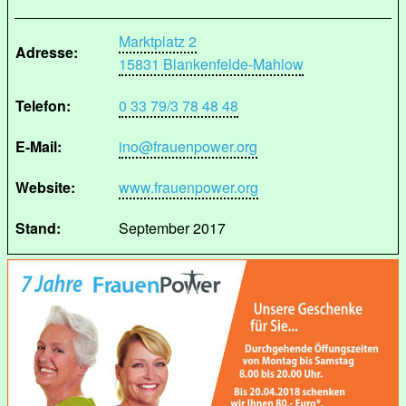
Marktplatz 2
Adresse:
15831 Blankenfelde-Mahlow
Telefon:
0 33 79/3 78 48 48
E-Mail:
ino@frauenpower.org
Website:
www.frauenpower.org
Stand:
September 2017