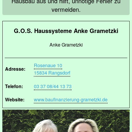
Hausbau aus und hilft, unnötige Fehler zu
vermeiden.
G.O.S. Haussysteme Anke Grametzki
Anke Grametzki
Rosenaue 10
Adresse:
15834 Rangsdorf
Telefon:
03 37 08/44 13 73
Website:
www.baufinanzierung-grametzki.de