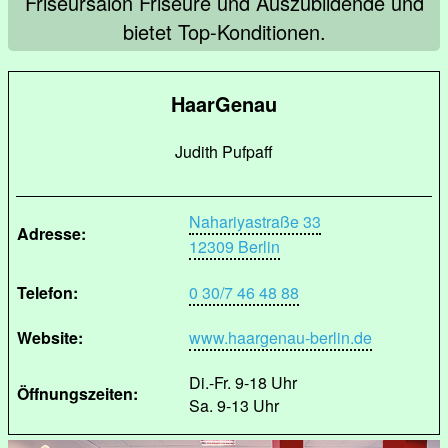
Friseursalon Friseure und Auszubildende und
bietet Top-Konditionen.
HaarGenau
Judith Pufpaff
Nahariyastraße 33
Adresse:
12309 Berlin
Telefon:
0 30/7 46 48 88
Website:
www.haargenau-berlin.de
Di.-Fr. 9-18 Uhr
Öffnungszeiten:
Sa. 9-13 Uhr