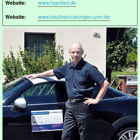
Website:
www.hypofact.de
Website:
www.baufinanzierungen-uvm.de