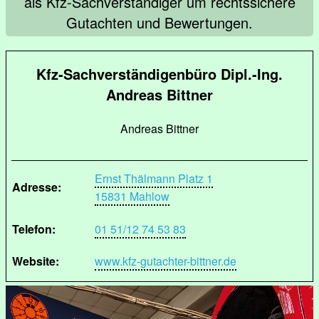
als Kfz-Sachverständiger um rechtssichere
Gutachten und Bewertungen.
Kfz-Sachverständigenbüro Dipl.-Ing.
Andreas Bittner
Andreas Bittner
Ernst Thälmann Platz 1
Adresse:
15831 Mahlow
Telefon:
01 51/12 74 53 83
Website:
www.kfz-gutachter-bittner.de