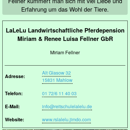
Fellner kümmert man sich mit viel Liebe und
Erfahrung um das Wohl der Tiere.
LaLeLu Landwirtschaftliche Pferdepension
Miriam & Renee Luisa Fellner GbR
Miriam Fellner
Alt Glasow 32
Adresse:
15831 Mahlow
Telefon:
01 72/6 11 40 03
E-Mail:
info@reitschulelalelu.de
Website:
www.rslalelu.jimdo.com