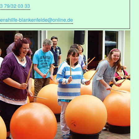
33 79/32 03 33
benshilfe-blankenfelde@online.de