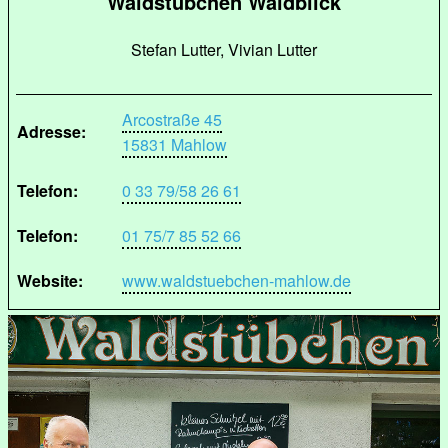
Waldstübchen Waldblick
Stefan Lutter, Vivian Lutter
Arcostraße 45
Adresse:
15831 Mahlow
Telefon:
0 33 79/58 26 61
Telefon:
01 75/7 85 52 66
Website:
www.waldstuebchen-mahlow.de