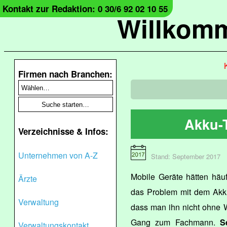
Kontakt zur Redaktion: 0 30/6 92 02 10 55
Willkomm
Firmen nach Branchen:
Akku-
Verzeichnisse & Infos:
Unternehmen von A-Z
Stand: September 2017
Mobile Geräte hätten häu
Ärzte
das Problem mit dem Akku 
Verwaltung
dass man ihn nicht ohne W
Gang zum Fachmann.
S
Verwaltungskontakt