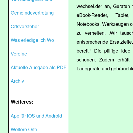
wechsel.de“ an, Geräten
Gemeindevertretung
eBook-Reader, Tablet,
Notebooks, Werkzeugen od
Ortsvorsteher
zu verhelfen. „Wir taus
Was erledige ich Wo
entsprechende Ersatzteil
bereit.“ Die pfiffige Ide
Vereine
schonen. Zudem erhält m
Aktuelle Ausgabe als PDF
Ladegeräte und gebraucht
Archiv
Weiteres:
App für iOS und Android
Weitere Orte