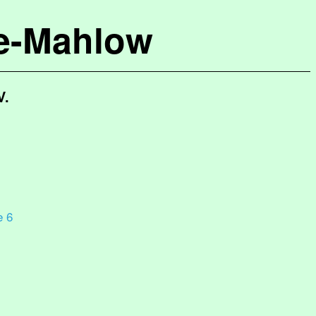
de-Mahlow
V.
e 6