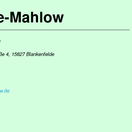
de-Mahlow
e
ße 4, 15827 Blankenfelde
w.de