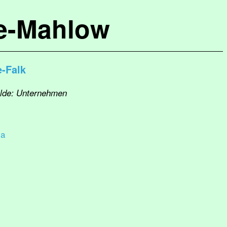
de-Mahlow
e-Falk
elde: Unternehmen
 a