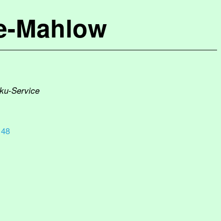
de-Mahlow
kku-Service
148